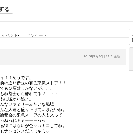
する
イベント
アンケート
2013年9月20日 21:31更新
ィ！！そうです。
前の通り伊豆の有る東急ストア！！
ても３店舗しかないが。。。
もね都会から離れてるノ・・・
もに暖かい処よ。
んなファミリーみたいな職場！
んな人達と盛り上げていきたいね。
論都会の東急ストアの人も入って
っねっねぇぇーーーっっ！！
ぁ特にはないが色々カキコしてね。
ぉナンセンスだよぉキミぃ！！