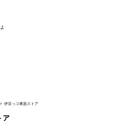
るよ
伊豆っコ東急ストア
トア