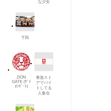
な少女
下田
ZION
東急スト
GATE (ｻﾞｲ
アでバイ
ｵﾝｹﾞｰﾄ)
トしてる
人集合