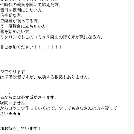
生時代の演奏を聞いて燃えた方、
習日を夜間にしたい方、
信半疑な方、
で楽器が眠ってる方、
う一度舞台に立ちたい方、
器を始めたい方、
ミクロンでもこのコミュ＆楽団の行く末が気になる方、
非ご参加ください！！！！！！！
ジでやります。
は準備段階ですが、成功する根拠もありません。
、、、
るからには必ず成功させます。
験問いません。
からコツコツ作っていくので、少しでもみなさんの力を貸して
さい★★★
加お待ちしています！！