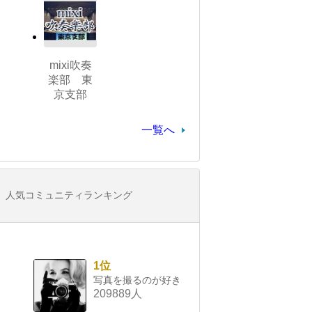
mixi吹奏
楽部 東
京支部
一覧へ
人気コミュニティランキング
1位
写真を撮るのが好き
209889人