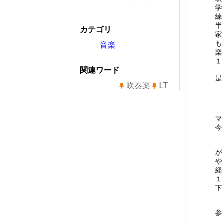
学
練
半
カテゴリ
家
も
音楽
楽
１
関連ワード
是
吹奏楽
LT
マ
今
が
や
経
１
下
参