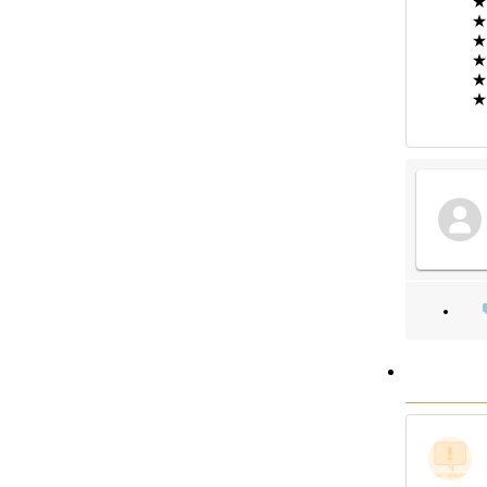
★
★
★
★
★
★