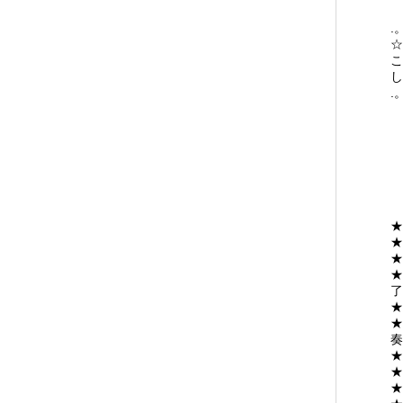
.
☆
こ
し
.
★
★
★
★
了
★
★
奏
★
★
★