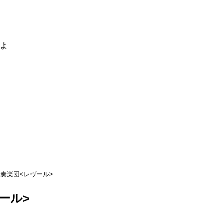
るよ
奏楽団<レヴール>
ール>