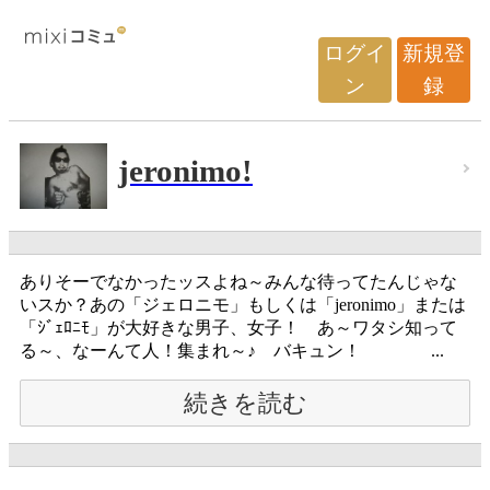
ログイ
新規登
ン
録
jeronimo!
ありそーでなかったッスよね～みんな待ってたんじゃな
いスか？あの「ジェロニモ」もしくは「jeronimo」または
「ｼﾞｪﾛﾆﾓ」が大好きな男子、女子！ あ～ワタシ知って
る～、なーんて人！集まれ～♪ バキュン！ ...
続きを読む