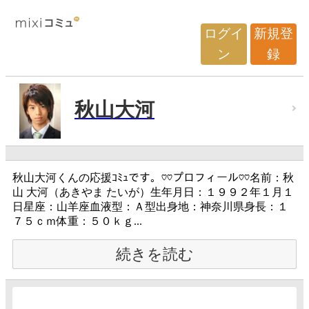
ログイ
新規登
ン
録
秋山大河
秋山大河くんの応援ｺﾐｭです。♡♡プロフィール♡♡名前：秋
山 大河（あきやま たいが）生年月日：１９９２年１月１
日星座：山羊座血液型：Ａ型出身地：神奈川県身長：１
７５ｃｍ体重：５０ｋｇ...
続きを読む