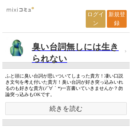
ログイ
新規登
ン
録
臭い台詞無しには生き
られない
ふと頭に臭い台詞が思いついてしまった貴方！凄い口説
き文句を考え付いた貴方！臭い台詞が好き突っ込みいれ
るのも好きな貴方(ﾉ´∀｀*)一言書いていきませんか？勿
論突っ込みもOKです。
続きを読む