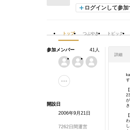
ログインして参加
トップ
つぶやき
トピック
参加メンバー
41人
詳細
k
す
【
2
が
開設日
き
2006年9月21日
【
わ
し
7262日間運営