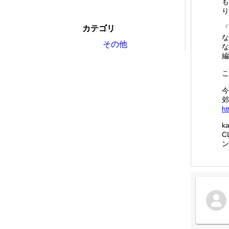
も
り
カテゴリ
「
な
その他
な
編
こ
今
郊
ht
k
C
ン