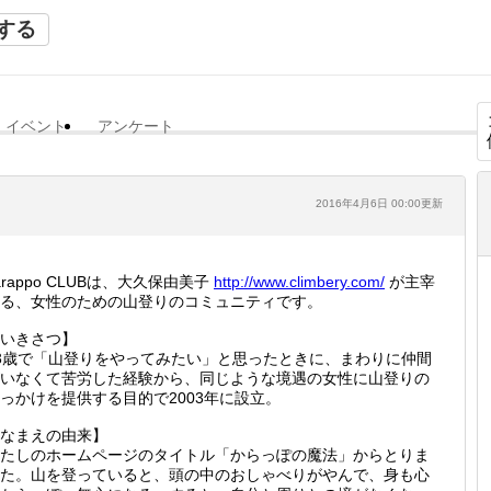
する
イベント
アンケート
2016年4月6日 00:00更新
arappo CLUBは、大久保由美子
http://
www.cli
mbery.c
om/
が主宰
る、女性のための山登りのコミュニティです。
いきさつ】
3歳で「山登りをやってみたい」と思ったときに、まわりに仲間
いなくて苦労した経験から、同じような境遇の女性に山登りの
っかけを提供する目的で2003年に設立。
なまえの由来】
たしのホームページのタイトル「からっぽの魔法」からとりま
た。山を登っていると、頭の中のおしゃべりがやんで、身も心