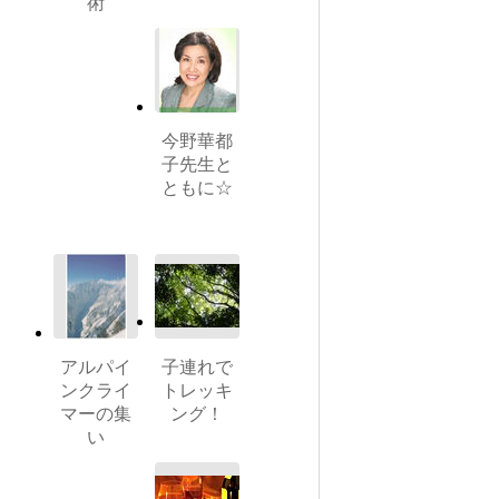
術
今野華都
子先生と
ともに☆
アルパイ
子連れで
ンクライ
トレッキ
マーの集
ング！
い