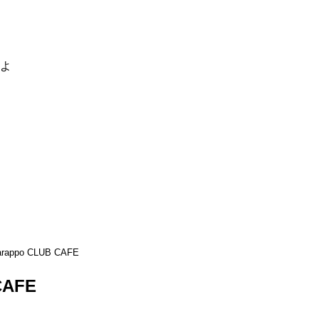
るよ
arappo CLUB CAFE
CAFE