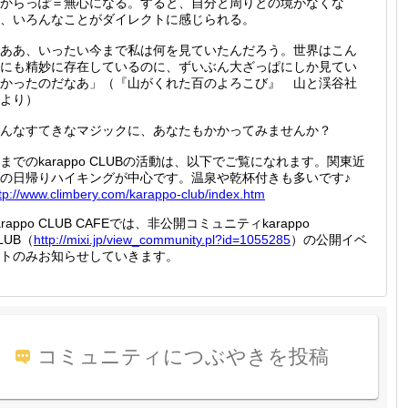
からっぽ＝無心になる。すると、自分と周りとの境がなくな
、いろんなことがダイレクトに感じられる。
ああ、いったい今まで私は何を見ていたんだろう。世界はこん
にも精妙に存在しているのに、ずいぶん大ざっぱにしか見てい
かったのだなあ」（『山がくれた百のよろこび』 山と渓谷社
より）
んなすてきなマジックに、あなたもかかってみませんか？
までのkarappo CLUBの活動は、以下でご覧になれます。関東近
の日帰りハイキングが中心です。温泉や乾杯付きも多いです♪
tp://
www.cli
mbery.c
om/kara
ppo-clu
b/index
.htm
arappo CLUB CAFEでは、非公開コミュニティkarappo
LUB（
http://
mixi.jp
/view_c
ommunit
y.pl?id
=105528
5
）の公開イベ
トのみお知らせしていきます。
コミュニティにつぶやきを投稿