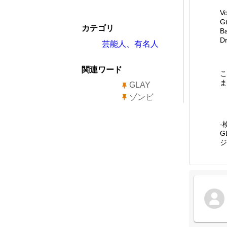
V
G
カテゴリ
B
D
芸能人、有名人
関連ワード
こ
ま
GLAY
ゾンビ
-
G
ジ