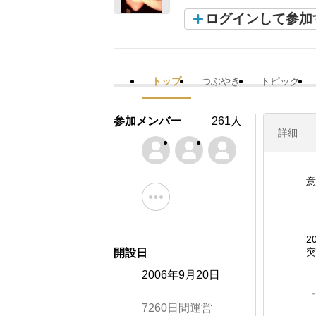
ログインして参加
トップ
つぶやき
トピック
参加メンバー
261人
詳細
意
2
突
開設日
2006年9月20日
「
7260日間運営