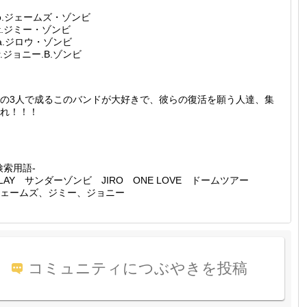
o.ジェームズ・ゾンビ
t.ジミー・ゾンビ
a.ジロウ・ゾンビ
r.ジョニー.B.ゾンビ
の3人で成るこのバンドが大好きで、彼らの復活を願う人達、集
れ！！！
検索用語-
LAY サンダーゾンビ JIRO ONE LOVE ドームツアー
ェームズ、ジミー、ジョニー
コミュニティにつぶやきを投稿