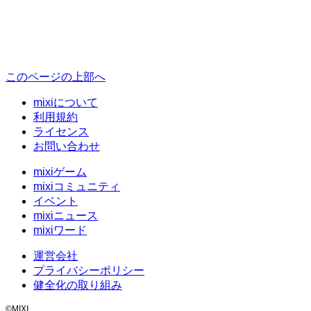
このページの上部へ
mixiについて
利用規約
ライセンス
お問い合わせ
mixiゲーム
mixiコミュニティ
イベント
mixiニュース
mixiワード
運営会社
プライバシーポリシー
健全化の取り組み
©MIXI