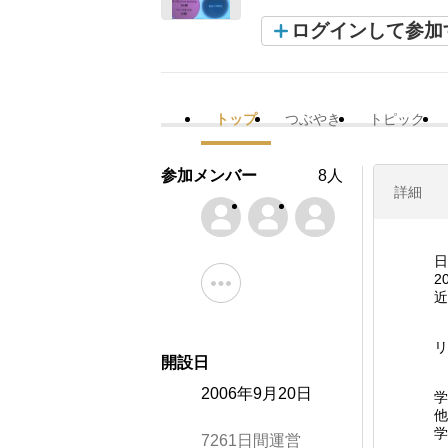
ログインして参加
トップ
つぶやき
トピック
参加メンバー
8人
詳細
日
2
近
リ
開設日
2006年9月20日
学
他
学
7261日間運営