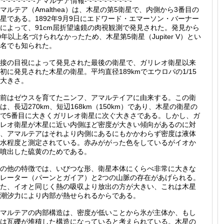
-*-*-*-*-*-*-*-アマルテア情報-*-*-*-*-*-*-*-*-*-
マルテア（Amalthea）は、木星の第5衛星で、内側から3番目の
星である。1892年9月9日にエドワード・エマーソン・バーナー
によって、91cm屈折望遠鏡の肉視観測で発見された。発見から
0年以上名づけられなかったため、木星第5衛星（Jupiter V）とい
名でも知られた。
接の目視によって発見された最後の衛星で、ガリレオ衛星以来
初に発見された木星の衛星。平均直径189kmでエウロパの1/15
大きさ。
前はゼウスを育てたニンフ、アマルテイアに由来する。この衛
は、長辺270km、短辺168km（150km）であり、木星の衛星の
で5番目に大きくガリレオ衛星に次ぐ大きさである。しかし、ガ
レオ衛星が木星に近い内側ほど密度が大きい傾向があるのに対
、アマルテアはそれより内側にあるにもかかわらず密度は液体
水程度と測定されている。赤みががった色をしているがイオか
噴出した硫黄のためである。
の他の特徴では、いびつな形、衛星本体にくらべ非常に大きな
レーター（パーンとガイア）と2つの山脈の存在があげられる。
た、イオと同じく熱の吸収より放出の方が大きい、これは木星
潮汐力により内部が熱せられるからである。
マルテアの内部構造は、密度が低いことから氷が主体か、もし
は瓦礫が堆積した構造になっていると考えられている。木星の