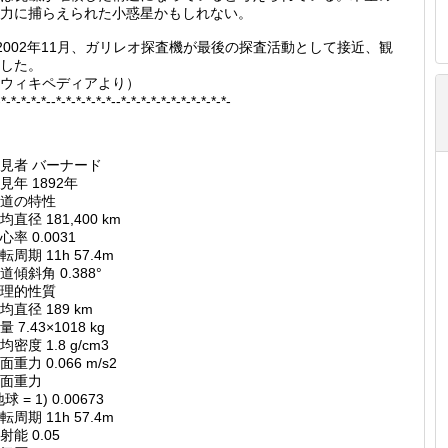
力に捕らえられた小惑星かもしれない。
 2002年11月、ガリレオ探査機が最後の探査活動として接近、観
した。
ウィキペディアより）
-*-*-*-*-*--*-*-*-*-*-*--*-*-*-*-*-*-*-*-*-*-*-
発見者 バーナード
見年 1892年
道の特性
均直径 181,400 km
心率 0.0031
転周期 11h 57.4m
道傾斜角 0.388°
理的性質
均直径 189 km
量 7.43×1018 kg
均密度 1.8 g/cm3
面重力 0.066 m/s2
面重力
地球 = 1) 0.00673
転周期 11h 57.4m
射能 0.05