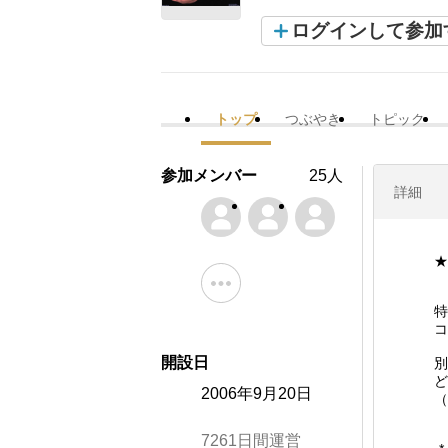
ログインして参加
トップ
つぶやき
トピック
参加メンバー
25人
詳細
★
特
コ
開設日
別
ど
2006年9月20日
（
7261日間運営