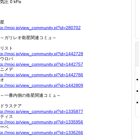
気圧 0 kPa
星
tp://
mixi.jp
/view_c
ommunit
y.pl?id
=280702
～ガリレオ衛星関連コミュ～
リスト
tp://
mixi.jp
/view_c
ommunit
y.pl?id
=144272
8
ウロパ
tp://
mixi.jp
/view_c
ommunit
y.pl?id
=144275
7
ニメデ
tp://
mixi.jp
/view_c
ommunit
y.pl?id
=144278
6
オ
tp://
mixi.jp
/view_c
ommunit
y.pl?id
=144280
9
～一番内側の衛星関連コミュ～
ドラステア
tp://
mixi.jp
/view_c
ommunit
y.pl?id
=133587
7
ティス
tp://
mixi.jp
/view_c
ommunit
y.pl?id
=133595
6
ーベ
tp://
mixi.jp
/view_c
ommunit
y.pl?id
=133626
6