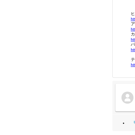
ヒ
ht
ア
ht
カ
ht
パ
ht
テ
ht