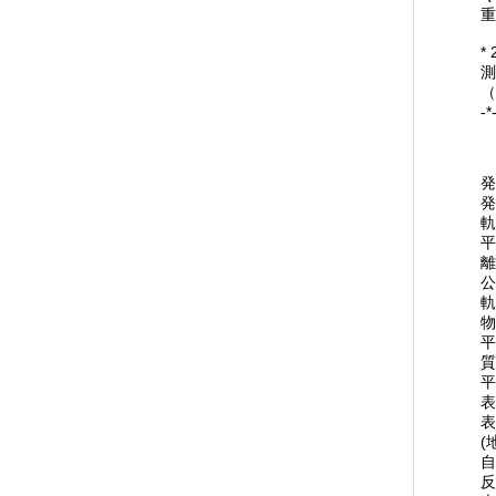
重
*
測
（
-*
発
軌
平
離
公
軌
物
平
質
平
表
表
(
自
反