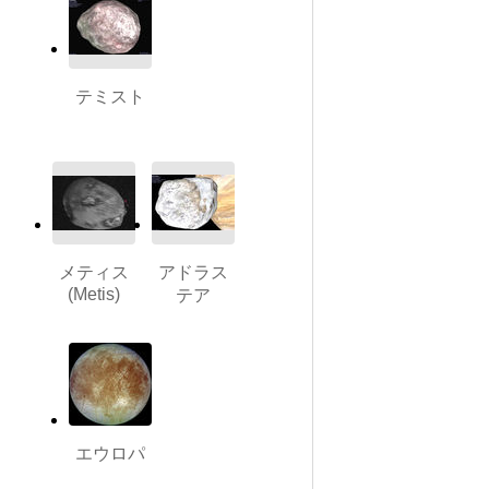
テミスト
メティス
アドラス
(Metis)
テア
エウロパ