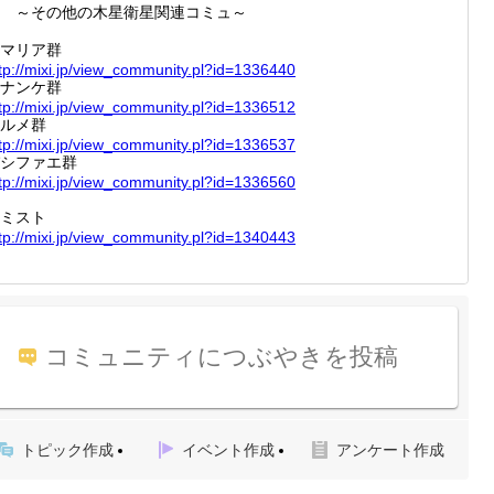
～その他の木星衛星関連コミュ～
マリア群
tp://
mixi.jp
/view_c
ommunit
y.pl?id
=133644
0
ナンケ群
tp://
mixi.jp
/view_c
ommunit
y.pl?id
=133651
2
ルメ群
tp://
mixi.jp
/view_c
ommunit
y.pl?id
=133653
7
シファエ群
tp://
mixi.jp
/view_c
ommunit
y.pl?id
=133656
0
ミスト
tp://
mixi.jp
/view_c
ommunit
y.pl?id
=134044
3
コミュニティにつぶやきを投稿
トピック作成
イベント作成
アンケート作成