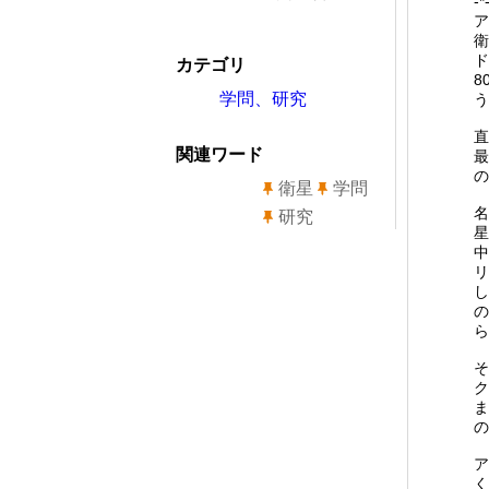
-*
ア
衛
ド
カテゴリ
8
学問、研究
う
直
関連ワード
最
の
衛星
学問
名
研究
星
中
リ
し
の
ら
そ
ク
ま
の
ア
く