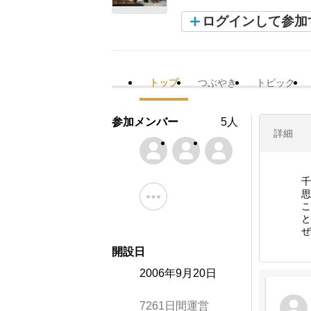
ログインして参加
トップ
つぶやき
トピック
参加メンバー
5人
詳細
千
思
こ
と
ぜ
開設日
2006年9月20日
7261日間運営