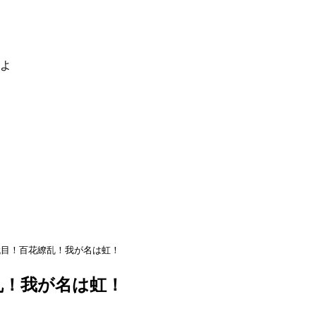
るよ
代目！百花繚乱！我が名は虹！
乱！我が名は虹！