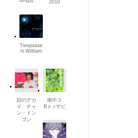
ding会
2010
Trespasse
rs William
顔のデカ
南中３
イ チャ
B♬♫ザビ
ン・ドン
ゴン