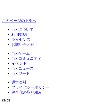
このページの上部へ
mixiについて
利用規約
ライセンス
お問い合わせ
mixiゲーム
mixiコミュニティ
イベント
mixiニュース
mixiワード
運営会社
プライバシーポリシー
健全化の取り組み
©MIXI