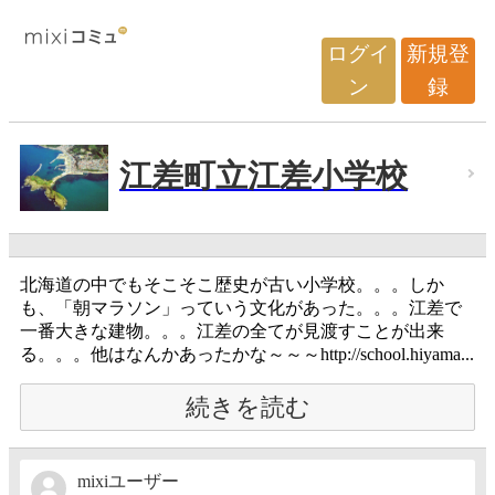
ログイ
新規登
ン
録
江差町立江差小学校
北海道の中でもそこそこ歴史が古い小学校。。。しか
も、「朝マラソン」っていう文化があった。。。江差で
一番大きな建物。。。江差の全てが見渡すことが出来
る。。。他はなんかあったかな～～～http://school.hiyama...
続きを読む
mixiユーザー