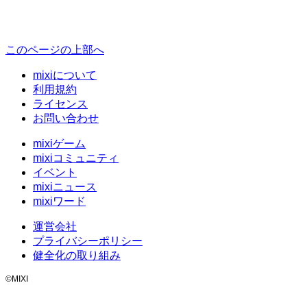
このページの上部へ
mixiについて
利用規約
ライセンス
お問い合わせ
mixiゲーム
mixiコミュニティ
イベント
mixiニュース
mixiワード
運営会社
プライバシーポリシー
健全化の取り組み
©MIXI