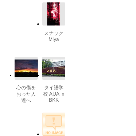
スナック
Miya
心の傷を
タイ語学
おった人
校 AUA in
BKK
達へ