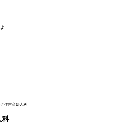
るよ
ーク住吉産婦人科
人科