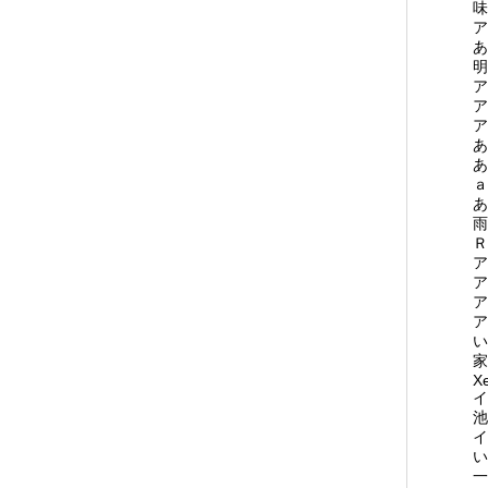
味
ア
あ
明
ア
ア
ア
あ
あ
ａ
あ
雨
Ｒ
ア
ア
ア
ア
い
家
X
イ
池
イ
い
一