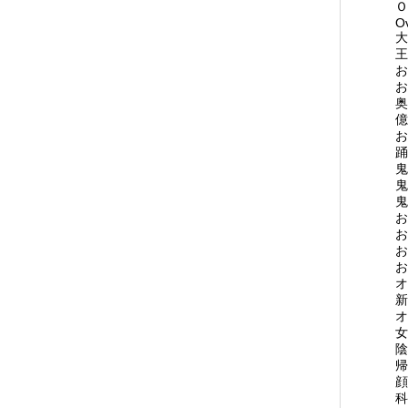
Ｏ
O
大
王
お
お
奥
億
お
踊
鬼
鬼
鬼
お
お
お
お
オ
新
オ
女
陰
帰
顔
科