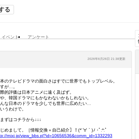
する
イベント
アンケート
2026年6月26日 21:38更新
本のテレビドラマの面白さはすでに世界でもトップレベル。
すが…。
際的評価は日本アニメに遠く及ばず。
や、韓国ドラマにもかなわないかもしれない。
んな日本のドラマを少しでも世界に広めたい…
いうわけで。
まずはコチラから↓↓↓
じめまして。［情報交換＋自己紹介］！(*´∀｀)ﾉ ･ﾟ:*:ﾟ
tp://
mixi.jp
/view_b
bs.pl?i
d=10656
536&com
m_id=13
32293