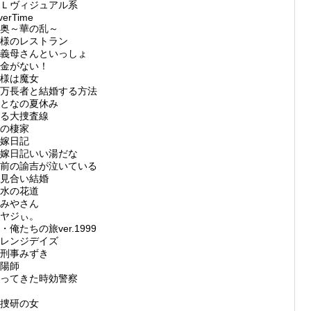
Ｌヴィジュアル系
verTime
奥～華の乱～
様のレストラン
義母さんといっしょ
金がない！
様は魔女
万長者と結婚する方法
となの夏休み
る大捜査線
の棲家
嫁日記
嫁日記いい湯だな
前の諭吉が泣いている
見合い結婚
水の花道
みやさん
ヤジぃ。
・俺たちの旅ver.1999
レンジデイズ
刑事みずき
陽師
ってきた時効警察
捜研の女