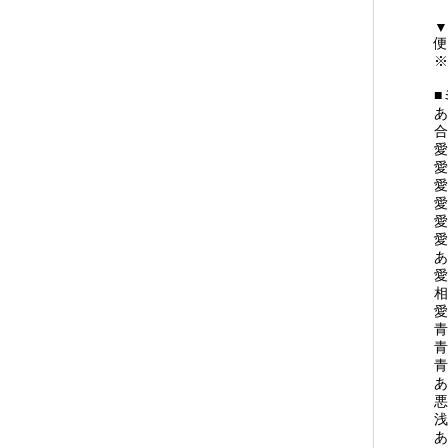
▼
便
※
■
あ
合
愛
愛
愛
愛
愛
愛
あ
愛
相
愛
青
青
青
あ
悪
浅
あ