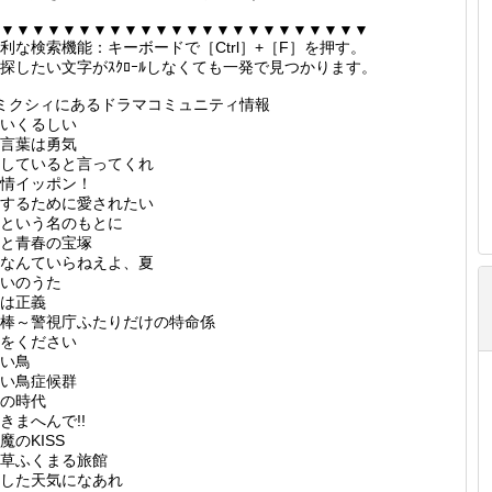
▼▼▼▼▼▼▼▼▼▼▼▼▼▼▼▼▼▼▼▼▼▼▼▼
利な検索機能：キーボードで［Ctrl］+［F］を押す。
探したい文字がｽｸﾛｰﾙしなくても一発で見つかります。
ミクシィにあるドラマコミュニティ情報
いくるしい
言葉は勇気
していると言ってくれ
情イッポン！
するために愛されたい
という名のもとに
と青春の宝塚
なんていらねえよ、夏
いのうた
は正義
棒～警視庁ふたりだけの特命係
をください
い鳥
い鳥症候群
の時代
きまへんで!!
魔のKISS
草ふくまる旅館
した天気になあれ