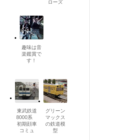
ローズ
趣味は音
楽鑑賞で
す！
東武鉄道
グリーン
8000系
マックス
初期顔車
の鉄道模
コミュ
型