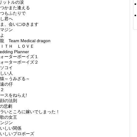
リットルの涙
つかまた逢える
つもふたりで
し君へ
ま、会いにゆきます
マジン
よ
龍 Team Medical dragon
ＩＴＨ ＬＯＶＥ
edding Planner
ォーターボーイズ１
ォーターボーイズ２
ソコイ
しい人
猿～うみざる～
遠の仔
２
ースをねらえ!
顔の法則
の悲劇
ラいところに嫁いでしまった！
歌の女王
ンジン
いしい関係
いしいプロポーズ