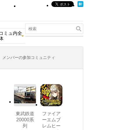
コミュ内全
体
メンバーの参加コミュニティ
東武鉄道
ファイア
20000系
ーエムブ
列
レムヒー