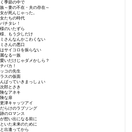
く季節の中で
族～妻の不在・夫の存在～
女が死んじゃった。
女たちの時代
バチタレ！
様のいたずら
様、もう少しだけ
ミさんなんかこわくない
ミさんの悪口
はサイコロを振らない
麗なる一族
愛いだけじゃダメかしら？
チバカ！
ッコの先生
ラスの仮面
んばっていきまっしょい
次郎とさき
険なアネキ
険な扉
更津キャッツアイ
だらけのラブソング
跡のロマンス
が想い出になる前に
といた未来のために
と出逢ってから