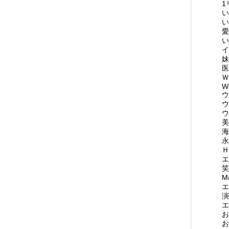
1
い
い
愛
い
イ
妹
医
Ｗ
W
ウ
ウ
ウ
美
海
永
Ｈ
エ
笑
M
エ
演
エ
お
お