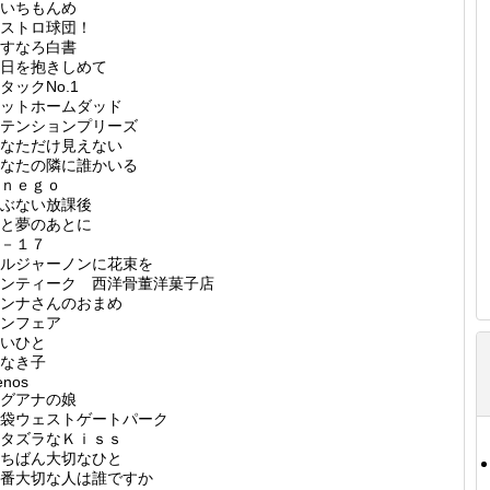
いちもんめ
ストロ球団！
すなろ白書
日を抱きしめて
タックNo.1
ットホームダッド
テンションプリーズ
なただけ見えない
なたの隣に誰かいる
ｎｅｇｏ
ぶない放課後
と夢のあとに
－１７
ルジャーノンに花束を
ンティーク 西洋骨董洋菓子店
ンナさんのおまめ
ンフェア
いひと
なき子
enos
グアナの娘
袋ウェストゲートパーク
タズラなＫｉｓｓ
ちばん大切なひと
番大切な人は誰ですか