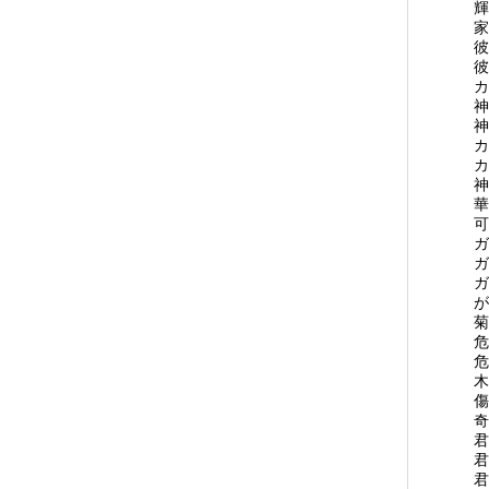
輝
家
彼
彼
カ
神
神
カ
カ
神
華
可
ガ
ガ
ガ
が
菊
危
危
木
傷
奇
君
君
君