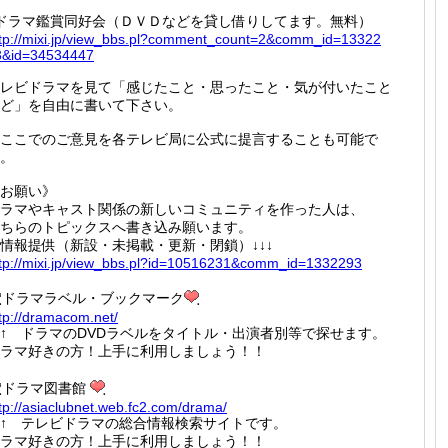
ドラマ鑑賞同好会（ＤＶＤなどを貸し借りしてます。無料）
tp://
mixi.jp
/view_b
bs.pl?c
omment_
count=2
&comm_i
d=13322
3&id=3
4534447
レビドラマを見て「感じたこと・思ったこと・気が付いたこと
ど」を自由に書いて下さい。
ここでのご意見を各テレビ局に公式に提言することも可能で
。
お願い》
ラマやキャスト関係の新しいコミュニティを作った人は、
ちらのトピックスへ書き込み願います。
情報提供（新設・未掲載・更新・閉鎖）↓↓↓
tp://
mixi.jp
/view_b
bs.pl?i
d=10516
231&com
m_id=13
32293
ฺドラマラベル・ブックマーク
tp://
dramaco
m.net/
↑↑ ドラマのDVDラベルをタイトル・出演者別等で探せます。
ラマ好きの方！上手に利用しましょう！！
ฺドラマ図書館
tp://
asiaclu
bnet.we
b.fc2.c
om/dram
a/
↑↑ テレビドラマの総合情報検索サイトです。
ラマ好きの方！上手に利用しましょう！！