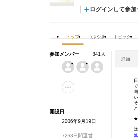
ログインして参加
トップ
つぶやき
トピック
参加メンバー
341人
詳細
日
で
国
い
そ
と
開設日
★
2006年9月19日
は
ht
7263日間運営