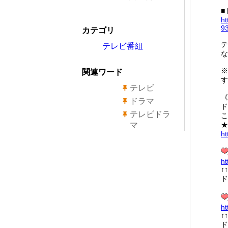
■
ht
9
カテゴリ
テ
テレビ番組
な
※
関連ワード
す
テレビ
《
ドラマ
ド
テレビドラ
こ
マ
★
ht
ht
↑
ド
ht
↑
ド