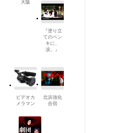
大阪
『塗り立
てのペン
キに、
涙。』
ビデオカ
北浜強化
メラマン
合宿