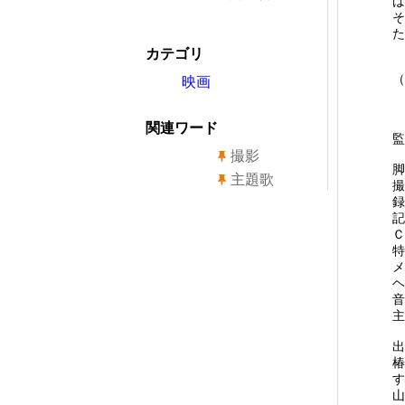
ば
そ
た
カテゴリ
（
映画
関連ワード
監
撮影
脚
主題歌
撮
録
記
Ｃ
特
メ
ヘ
音
主
出
椿
す
山