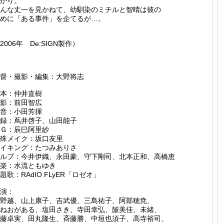
かり。
んな丈一を見かねて、幼馴染のミチルと智晴は彼の
めに「ある事件」を企てるが…。
2006年 De:SIGN製作）
督・撮影・編集：大野将志
本：仲井直樹
影：前田智広
音：小田芳揮
録：蔦井啓子、山田能子
Ｇ：辰巳阿里紗
殊メイク：坂口友里
イキング：たつみありさ
ルプ：今井伊織、永田豪、守下剛司、北本正和、高橋恵
楽：水流ともゆき
題歌：RAdIO FLyER「ロゼオ」
演：
野越、山上康子、吉武優、三島祐子、阿部穂尭、
ねおがある、塩田さき、寺田幸弘、皷美佳、未緒、
藤卓実、田丸隆生、斉藤勝、中垣也須子、高寺裕司、