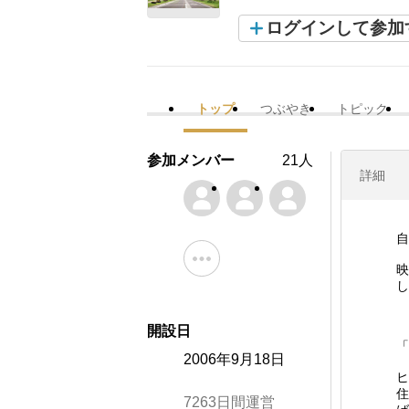
ログインして参加
トップ
つぶやき
トピック
参加メンバー
21人
詳細
自
映
し
開設日
「
2006年9月18日
ヒ
住
7263日間運営