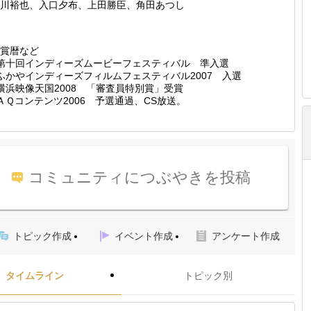
川裕也、入口夕布、上田勝臣、角田あつし
賞暦など
第十回インディーズムービーフェスティバル 準入選
ふかやインディーズフィルムフェスティバル2007 入選
横浜映像天国2008 「審査員特別賞」受賞
ＡＱコンテンツ2006 予選通過、CS放送。
コミュニティにつぶやきを投稿
トピック作成
イベント作成
アンケート作成
タイムライン
トピック別