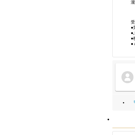
瀧
受
●
●
●
●