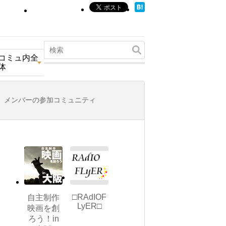
コミュ内全
体
メンバーの参加コミュニティ
□RAdIOF
自主制作
LyER□
映画を創
ろう！in