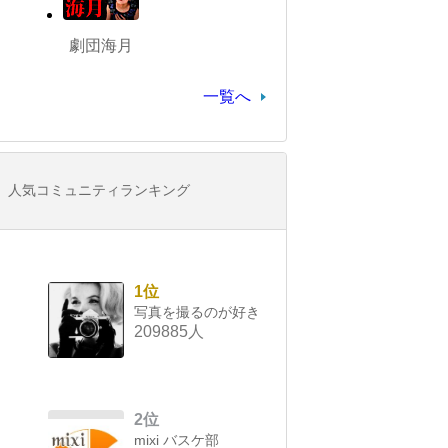
劇団海月
一覧へ
人気コミュニティランキング
1位
写真を撮るのが好き
209885人
2位
mixi バスケ部