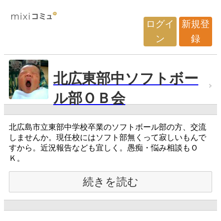
ログイ
新規登
ン
録
北広東部中ソフトボー
ル部ＯＢ会
北広島市立東部中学校卒業のソフトボール部の方、交流
しませんか。現任校にはソフト部無くって寂しいもんで
すから。近況報告なども宜しく。愚痴・悩み相談もＯ
Ｋ。
続きを読む