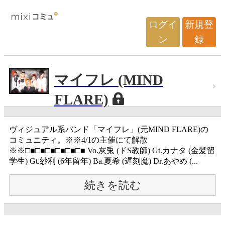
ログイ
新規登
ン
録
マイフレ (MIND
FLARE)
ヴィジュアル系バンド「マイフレ」(元MIND FLARE)の
コミュニティ。※※4/1の主催にて解散
※※□■□■□■□■□■□■ Vo.灰兎 (ドS教師) Gt.カナタ (金髪留
学生) Gt.紗利 (6年留年) Ba.夏希 (遅刻魔) Dr.あやめ (...
続きを読む