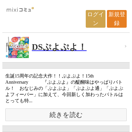
ログイ
新規登
ン
録
DSぷよぷよ！
生誕15周年の記念大作！！ぷよぷよ！15th
Anniversary 『ぷよぷよ』の醍醐味はやっぱりバト
ル！ おなじみの「ぷよぷよ」「ぷよぷよ通」「ぷよぷ
よフィーバー」に加えて、今回新しく加わったバトルは
とっても特...
続きを読む