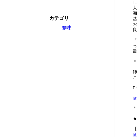
し
大
湘
カテゴリ
基
お
趣味
良
「
っ
最
＊
姉
こ
F
ht
＊
★
【
ht