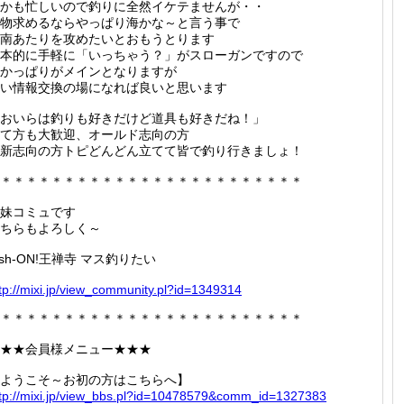
かも忙しいので釣りに全然イケテませんが・・
物求めるならやっぱり海かな～と言う事で
南あたりを攻めたいとおもうとります
本的に手軽に「いっちゃう？」がスローガンですので
かっぱりがメインとなりますが
い情報交換の場になれば良いと思います
おいらは釣りも好きだけど道具も好きだね！」
て方も大歓迎、オールド志向の方
新志向の方トピどんどん立てて皆で釣り行きましょ！
＊＊＊＊＊＊＊＊＊＊＊＊＊＊＊＊＊＊＊＊＊＊＊＊
妹コミュです
ちらもよろしく～
ish-ON!王禅寺 マス釣りたい
tp://
mixi.jp
/view_c
ommunit
y.pl?id
=134931
4
＊＊＊＊＊＊＊＊＊＊＊＊＊＊＊＊＊＊＊＊＊＊＊＊
★★会員様メニュー★★★
ようこそ～お初の方はこちらへ】
tp://
mixi.jp
/view_b
bs.pl?i
d=10478
579&com
m_id=13
27383