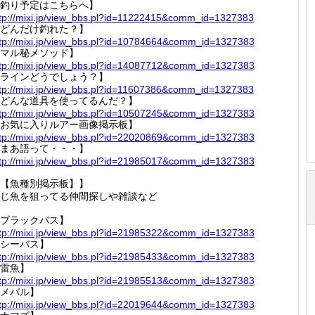
釣り予定はこちらへ】
tp://
mixi.jp
/view_b
bs.pl?i
d=11222
415&com
m_id=13
27383
どんだけ釣れた？】
tp://
mixi.jp
/view_b
bs.pl?i
d=10784
664&com
m_id=13
27383
マル秘メソッド】
tp://
mixi.jp
/view_b
bs.pl?i
d=14087
712&com
m_id=13
27383
ラインどうでしょう？】
tp://
mixi.jp
/view_b
bs.pl?i
d=11607
386&com
m_id=13
27383
どんな道具を使ってるんだ？】
tp://
mixi.jp
/view_b
bs.pl?i
d=10507
245&com
m_id=13
27383
お気に入りルアー画像掲示板】
tp://
mixi.jp
/view_b
bs.pl?i
d=22020
869&com
m_id=13
27383
まあ語って・・・】
tp://
mixi.jp
/view_b
bs.pl?i
d=21985
017&com
m_id=13
27383
【魚種別掲示板】】
じ魚を狙ってる仲間探しや雑談など
ブラックバス】
tp://
mixi.jp
/view_b
bs.pl?i
d=21985
322&com
m_id=13
27383
シーバス】
tp://
mixi.jp
/view_b
bs.pl?i
d=21985
433&com
m_id=13
27383
雷魚】
tp://
mixi.jp
/view_b
bs.pl?i
d=21985
513&com
m_id=13
27383
メバル】
tp://
mixi.jp
/view_b
bs.pl?i
d=22019
644&com
m_id=13
27383