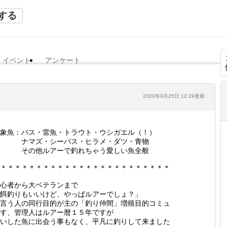
する
イベント
アンケート
2020年9月25日 12:29更新
象魚：バス・雷魚・トラウト・ウシガエル（！）
ナマズ・シーバス・ヒラメ・ダツ・青物
その他ルアーで釣れちゃう愛しい魚全般
＊＊＊＊＊＊＊＊＊＊＊＊＊＊＊＊＊＊＊＊＊＊＊＊
心者から大ベテランまで
餌釣りもいいけど、やっぱルアーでしょ？」
言う人の同行目的が主の「釣り仲間」増殖目的コミュ
す、管理人はルアー暦１５年ですが
いした魚に出会う事もなく、平凡に釣りして来ました