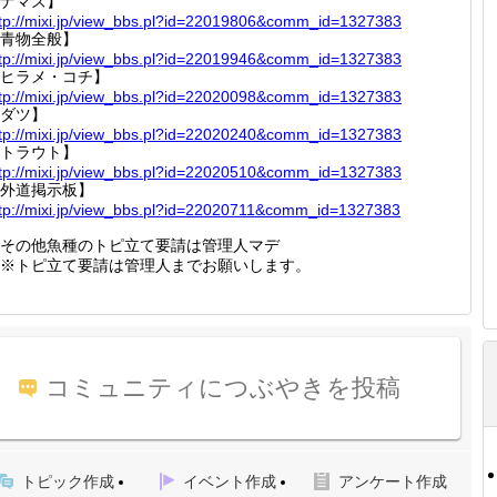
ナマズ】
tp://
mixi.jp
/view_b
bs.pl?i
d=22019
806&com
m_id=13
27383
青物全般】
tp://
mixi.jp
/view_b
bs.pl?i
d=22019
946&com
m_id=13
27383
ヒラメ・コチ】
tp://
mixi.jp
/view_b
bs.pl?i
d=22020
098&com
m_id=13
27383
ダツ】
tp://
mixi.jp
/view_b
bs.pl?i
d=22020
240&com
m_id=13
27383
トラウト】
tp://
mixi.jp
/view_b
bs.pl?i
d=22020
510&com
m_id=13
27383
外道掲示板】
tp://
mixi.jp
/view_b
bs.pl?i
d=22020
711&com
m_id=13
27383
その他魚種のトピ立て要請は管理人マデ
※トピ立て要請は管理人までお願いします。
コミュニティにつぶやきを投稿
トピック作成
イベント作成
アンケート作成