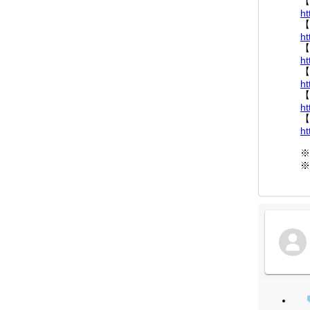
【
ht
【
ht
【
ht
【
ht
【
ht
【
ht
※
※