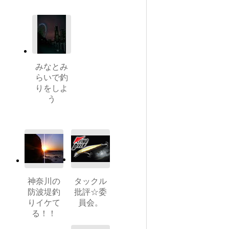
みなとみ
らいで釣
りをしよ
う
神奈川の
タックル
防波堤釣
批評☆委
りイケて
員会。
る！！