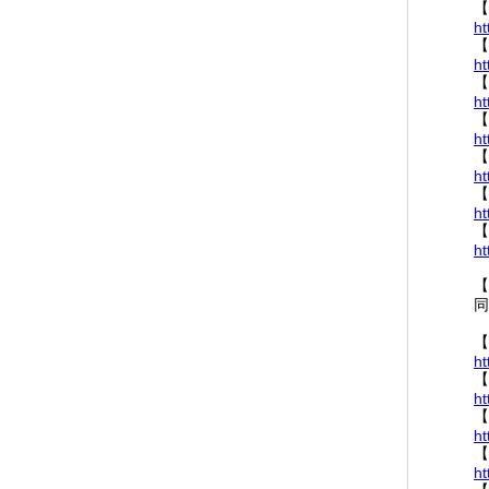
【
ht
【
ht
【
ht
【
ht
【
ht
【
ht
【
ht
【
同
【
ht
【
ht
【
ht
【
ht