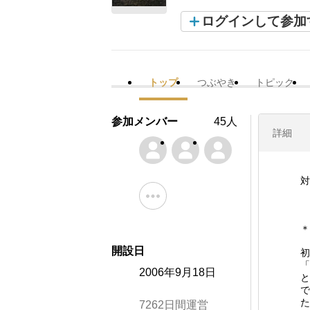
ログインして参加
トップ
つぶやき
トピック
参加メンバー
45人
詳細
対
＊
開設日
初
「
2006年9月18日
と
で
た
7262日間運営