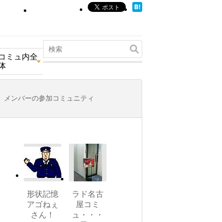
コミュ内全
体
メンバーの参加コミュニティ
形状記憶
ラド名古
アゴねぇ
屋コミ
さん！
ュ・・・