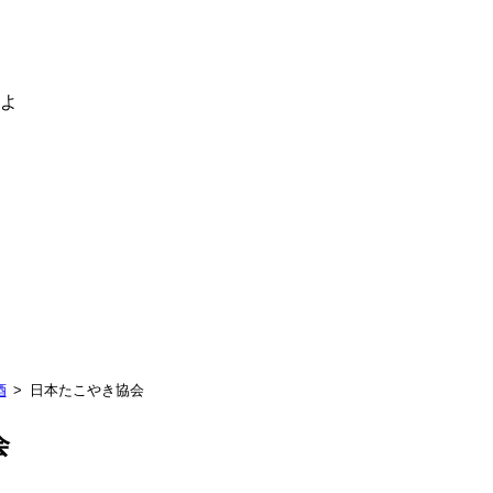
るよ
酒
日本たこやき協会
会