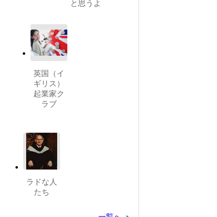
と思うよ
英国（イ
ギリス）
起業家ク
ラブ
ラドな人
たち
一覧へ