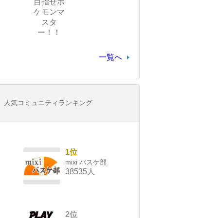
目指せポ
ケモンマ
スタ
ー！！
一覧へ
人気コミュニティランキング
1位
mixi バスケ部
38535人
2位