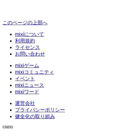
このページの上部へ
mixiについて
利用規約
ライセンス
お問い合わせ
mixiゲーム
mixiコミュニティ
イベント
mixiニュース
mixiワード
運営会社
プライバシーポリシー
健全化の取り組み
©MIXI