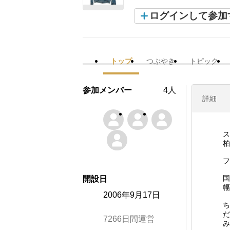
ログインして参加
トップ
つぶやき
トピック
参加メンバー
4人
詳細
ス
柏
フ
国
開設日
幅
2006年9月17日
ち
だ
7266日間運営
み