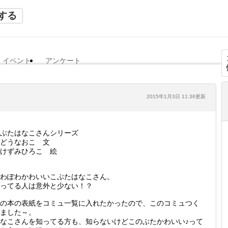
する
イベント
アンケート
2015年1月3日 11:36更新
ぶたはなこさんシリーズ
どうなおこ 文
けずみひろこ 絵
わぽわかわいいこぶたはなこさん。
ってる人は意外と少ない！？
の本の表紙をコミュ一覧に入れたかったので、このコミュつく
ました～。
なこさんを知ってる方も、知らないけどこのぶたかわいい♪って