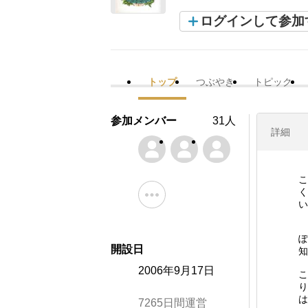
ログインして参加
トップ
つぶやき
トピック
参加メンバー
31人
詳細
こ
く
い
ぽ
開設日
知
2006年9月17日
こ
り
は
7265日間運営