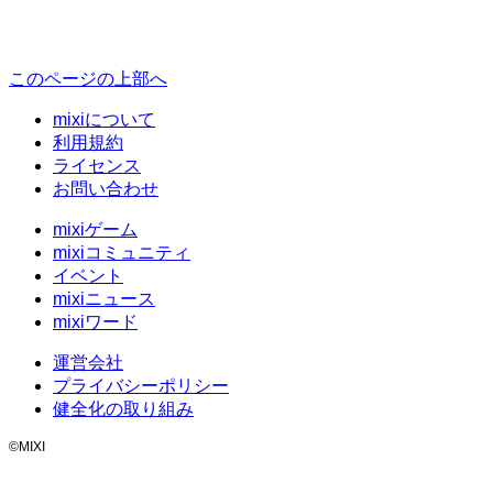
このページの上部へ
mixiについて
利用規約
ライセンス
お問い合わせ
mixiゲーム
mixiコミュニティ
イベント
mixiニュース
mixiワード
運営会社
プライバシーポリシー
健全化の取り組み
©MIXI