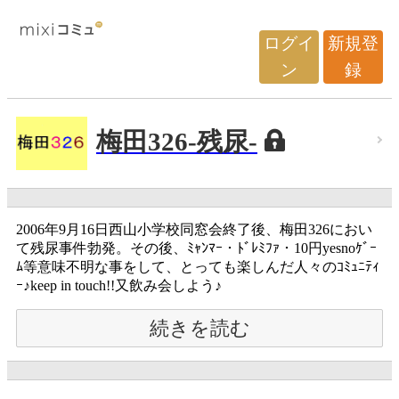
ログイ
新規登
ン
録
梅田326-残尿-
2006年9月16日西山小学校同窓会終了後、梅田326におい
て残尿事件勃発。その後、ﾐｬﾝﾏｰ・ﾄﾞﾚﾐﾌｧ・10円yesnoｹﾞｰ
ﾑ等意味不明な事をして、とっても楽しんだ人々のｺﾐｭﾆﾃｨ
ｰ♪keep in touch!!又飲み会しよう♪
続きを読む