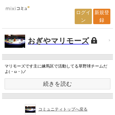
ログイ
新規登
ン
録
おぎやマリモーズ
マリモーズです主に練馬区で活動してる草野球チームだ
よ(・ω・)ノ
続きを読む
コミュニティトップへ戻る