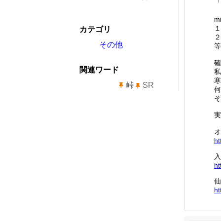
「
m
１
カテゴリ
２
その他
等
確
関連ワード
私
寒
峠
SR
何
そ
実
オ
ht
入
ht
仙
ht