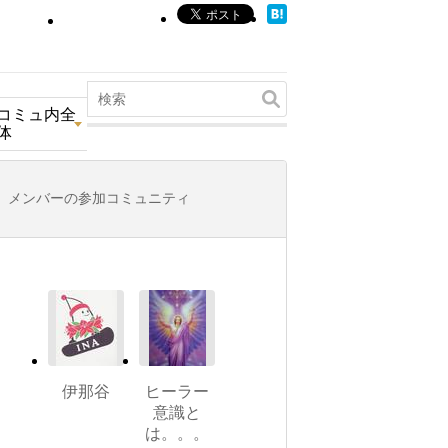
コミュ内全
体
メンバーの参加コミュニティ
伊那谷
ヒーラー
意識と
は。。。