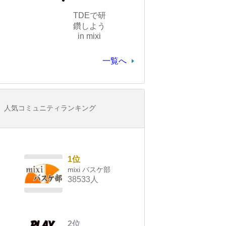
TDEで研
鑽しよう
in mixi
一覧へ
人気コミュニティランキング
1位
mixi バスケ部
38533人
2位