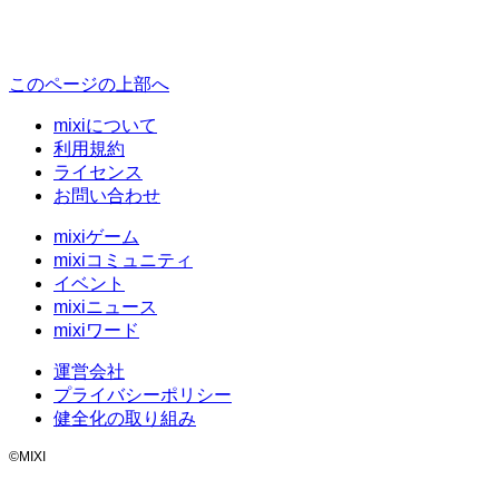
このページの上部へ
mixiについて
利用規約
ライセンス
お問い合わせ
mixiゲーム
mixiコミュニティ
イベント
mixiニュース
mixiワード
運営会社
プライバシーポリシー
健全化の取り組み
©MIXI