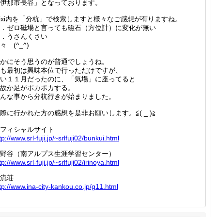
伊那市長谷」となっております。
ixi内を「分杭」で検索しますと様々なご感想が有りますね。
．ゼロ磁場と言っても磁石（方位計）に変化が無い
．うさんくさい
々 (^_^)
かにそう思うのが普通でしょうね。
も最初は興味本位で行っただけですが、
い１１月だったのに、「気場」に座ってると
故か足がポカポカする。
んな事から分杭行きが始まりました。
際に行かれた方の感想を是非お願いします。≦(._.)≧
フィシャルサイト
tp://
www.srl
-fuji.j
p/~srlf
uji02/b
unkui.h
tml
野谷（南アルプス生涯学習センター）
tp://
www.srl
-fuji.j
p/~srlf
uji02/i
rinoya.
html
流荘
tp://
www.ina
-city-k
ankou.c
o.jp/g1
1.html