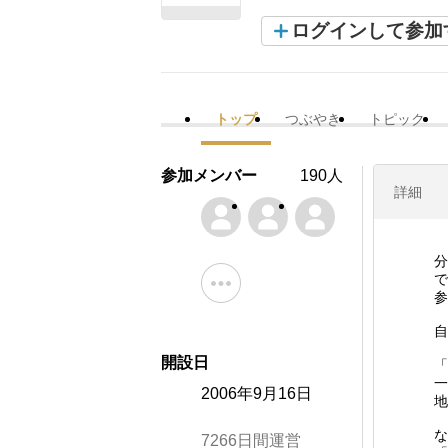
ログインして参加
トップ
つぶやき
トピック
参加メンバー
190人
詳細
分
で
参
自
開設日
「
一
2006年9月16日
地
な
7266日間運営