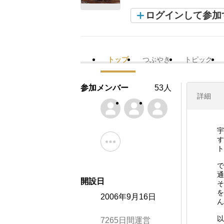
ログインして参加
トップ
つぶやき
トピック
参加メンバー
53人
詳細
宇
す
ト
で
通
開設日
そ
を
2006年9月16日
ん
以
7265日間運営