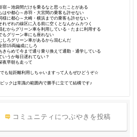
新宿～池袋間だけを乗るなと思ったことがある
もはや都心～赤羽・大宮間の乗客も許せない
同様に都心～大崎・横浜までの乗客も許せない
それぞれの線区に入る前に空くとなんかムカつく
混むからグリーン車を利用している・たまに利用する
でもグリーン車にも座れない
むしろグリーン車があるから混むんだ
全部15両編成にしろ
あきらめて今まで通り乗り換えて通勤・通学している
ていうか毎日遅れてない？
深夜早朝も走って
でも短距離利用しちゃいますって人もぜひどうぞ☆
ピックは常識の範囲内で勝手に立てて結構です♪
コミュニティにつぶやきを投稿