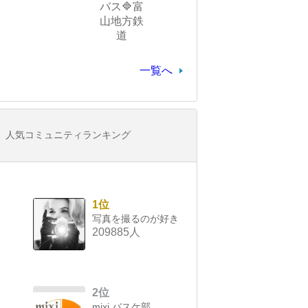
バス🔷富
山地方鉄
道
一覧へ
人気コミュニティランキング
1位
写真を撮るのが好き
209885人
2位
mixi バスケ部