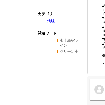
□
□
カテゴリ
□
□
地域
□
□
□
関連ワード
□
□
湘南新宿ラ
□
イン
□
グリーン車
※
ト