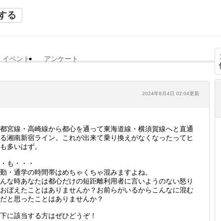
する
イベント
アンケート
2024年9月4日 02:04更新
都宮線・高崎線から都心を通って東海道線・横須賀線へと直通
る湘南新宿ライン。これが出来て乗り換えがなくなったってヒ
も多いはず。
・も・・・
勤・通学の時間帯はめちゃくちゃ混みますよね。
んな時あなたは都心だけの短距離利用者に言いようのない怒り
おぼえたことはありませんか？お前らがいるからこんなに混む
だと思ったことはありませんか？
下に該当する方はぜひどうぞ！