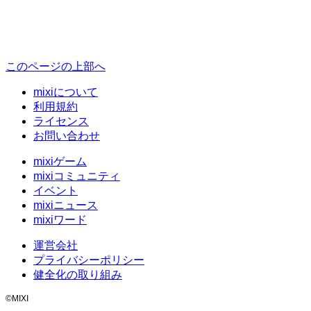
このページの上部へ
mixiについて
利用規約
ライセンス
お問い合わせ
mixiゲーム
mixiコミュニティ
イベント
mixiニュース
mixiワード
運営会社
プライバシーポリシー
健全化の取り組み
©MIXI