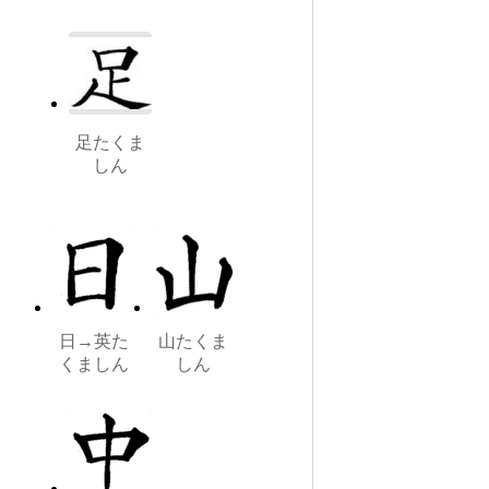
足たくま
しん
日→英た
山たくま
くましん
しん