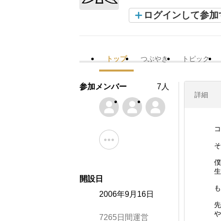
ログインして参加
トップ
つぶやき
トピック
参加メンバー
7人
詳細
コ
そ
僕
生
開設日
も
2006年9月16日
先
や
7265日間運営