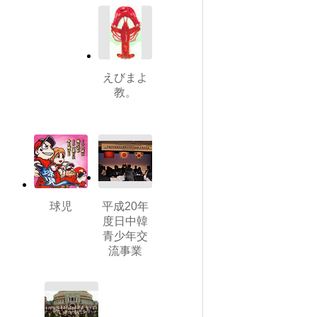
えびまよ
教。
球児
平成20年
度日中韓
青少年交
流事業