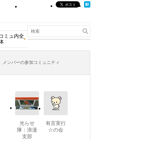
コミュ内全
体
メンバーの参加コミュニティ
光らせ
有言実行
隊：浪漫
☆の会
支部