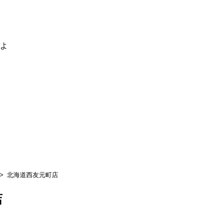
るよ
北海道西友元町店
店