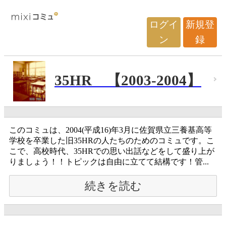
ログイ
新規登
ン
録
35HR 【2003-2004】
このコミュは、2004(平成16)年3月に佐賀県立三養基高等
学校を卒業した旧35HRの人たちのためのコミュです。こ
こで、高校時代、35HRでの思い出話などをして盛り上が
りましょう！！トピックは自由に立てて結構です！管...
続きを読む