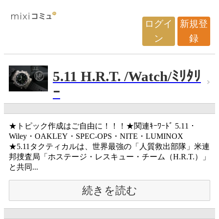
ログイ
新規登
ン
録
5.11 H.R.T. /Watch/ﾐﾘﾀﾘ
ｰ
★トピック作成はご自由に！！！★関連ｷｰﾜｰﾄﾞ 5.11・
Wiley・OAKLEY・SPEC-OPS・NITE・LUMINOX
★5.11タクティカルは、世界最強の「人質救出部隊」米連
邦捜査局「ホステージ・レスキュー・チーム（H.R.T.）」
と共同...
続きを読む