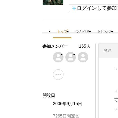
ログインして参加
トップ
つぶやき
トピック
参加メンバー
165人
詳細
～
＋
開設日
可
2006年9月15日
エ
7265日間運営