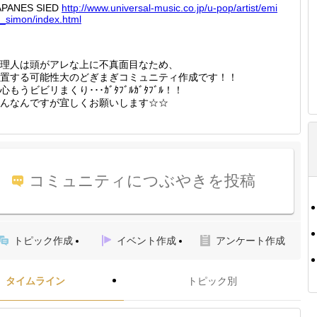
APANES SIED
http://
www.uni
versal-
music.c
o.jp/u-
pop/art
ist/emi
e_sim
on/inde
x.html
理人は頭がアレな上に不真面目なため、
置する可能性大のどぎまぎコミュニティ作成です！！
心もうビビリまくり･･･ｶﾞﾀﾌﾞﾙｶﾞﾀﾌﾞﾙ！！
んなんですが宜しくお願いします☆☆
コミュニティにつぶやきを投稿
トピック作成
イベント作成
アンケート作成
タイムライン
トピック別