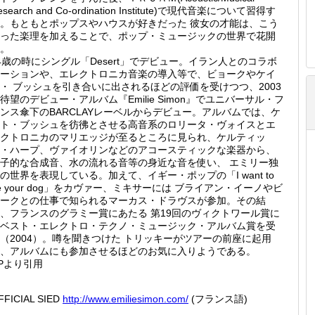
esearch and Co-ordination Institute)で現代音楽について習得す
。もともとポップスやハウスが好きだった 彼女の才能は、こう
った楽理を加えることで、ポップ・ミュージックの世界で花開
。
4歳の時にシングル「Desert」でデビュー。イラン人とのコラボ
ーションや、エレクトロニカ音楽の導入等で、ビョークやケイ
・ ブッシュを引き合いに出されるほどの評価を受けつつ、2003
待望のデビュー・アルバム『Emilie Simon』でユニバーサル・フ
ンス傘下のBARCLAYレーベルからデビュー。アルバムでは、ケ
ト・ブッシュを彷彿とさせる高音系のロリータ・ヴォイスとエ
クトロニカのマリエッジが至るところに見られ、ケルティッ
・ハープ、ヴァイオリンなどのアコースティックな楽器から、
子的な合成音、水の流れる音等の身近な音を使い、 エミリー独
の世界を表現している。加えて、イギー・ポップの「I want to
e your dog」をカヴァー、ミキサーには ブライアン・イーノやビ
ークとの仕事で知られるマーカス・ドラヴスが参加。その結
、フランスのグラミー賞にあたる 第19回のヴィクトワール賞に
ベスト・エレクトロ・テクノ・ミュージック・アルバム賞を受
（2004）。噂を聞きつけた トリッキーがツアーの前座に起用
、アルバムにも参加させるほどのお気に入りようである。
Pより引用
FFICIAL SIED
http://
www.emi
liesimo
n.com/
(フランス語)