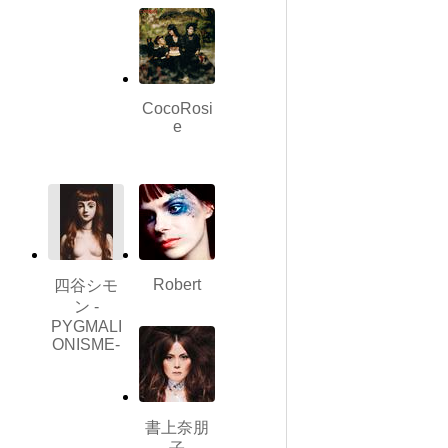
CocoRosi
e
Robert
四谷シモ
ン -
PYGMALI
ONISME-
書上奈朋