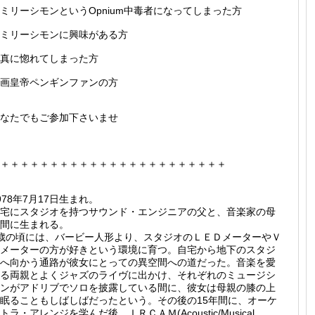
ミリーシモンというOpnium中毒者になってしまった方
ミリーシモンに興味がある方
真に惚れてしまった方
画皇帝ペンギンファンの方
なたでもご参加下さいませ
＋＋＋＋＋＋＋＋＋＋＋＋＋＋＋＋＋＋＋＋＋＋＋
978年7月17日生まれ。
宅にスタジオを持つサウンド・エンジニアの父と、音楽家の母
間に生まれる。
歳の頃には、バービー人形より、スタジオのＬＥＤメーターやＶ
メーターの方が好きという環境に育つ。自宅から地下のスタジ
へ向かう通路が彼女にとっての異空間への道だった。音楽を愛
る両親とよくジャズのライヴに出かけ、それぞれのミュージシ
ンがアドリブでソロを披露している間に、彼女は母親の膝の上
眠ることもしばしばだったという。その後の15年間に、オーケ
トラ・アレンジを学んだ後、ＩＲＣＡＭ(Acoustic/Musical