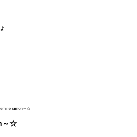
るよ
milie simon～☆
on～☆