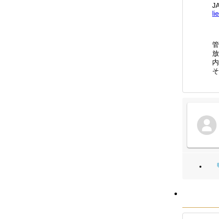
J
li
管
放
内
そ