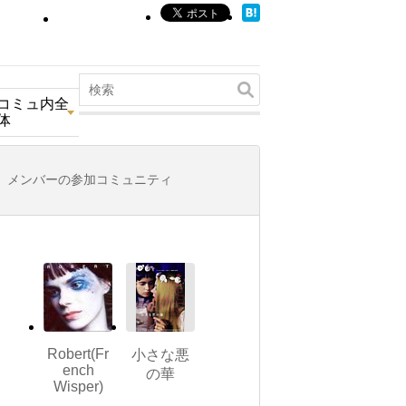
コミュ内全
体
メンバーの参加コミュニティ
Robert(Fr
小さな悪
ench
の華
Wisper)