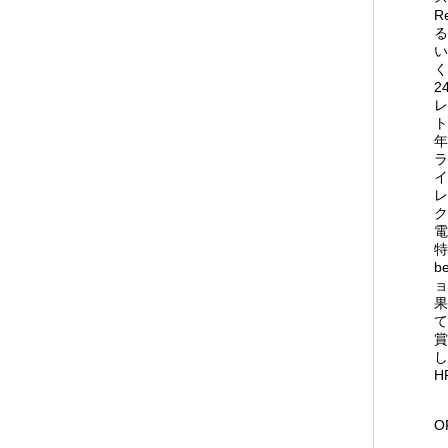
R
る
い
く
2
レ
ト
年
ラ
イ
レ
ク
電
特
b
ョ
果
て
賞
し
H
O