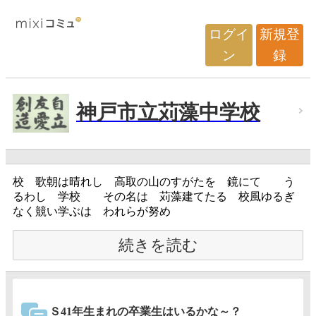
ログイ
新規登
ン
録
神戸市立苅藻中学校
校 歌朝は晴れし 高取の山のすがたを 鏡にて う
るわし 学校 その名は 苅藻建てたる 校風ゆるぎ
なく競い学ぶは われらが努め
続きを読む
Ｓ41年生まれの卒業生はいるかな～？