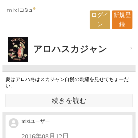
ログイ
新規登
ン
録
アロハスカジャン
夏はアロハ冬はスカジャン自慢の刺繍を見せてちょーだ
い。
続きを読む
mixiユーザー
2016年08月12日