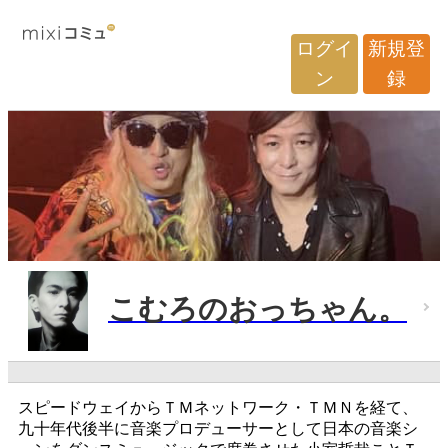
ログイ
新規登
ン
録
こむろのおっちゃん。
スピードウェイからＴＭネットワーク・ＴＭＮを経て、
九十年代後半に音楽プロデューサーとして日本の音楽シ