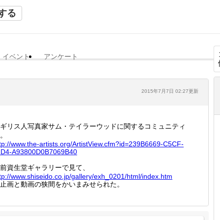
する
イベント
アンケート
2015年7月7日 02:27更新
ギリス人写真家サム・テイラーウッドに関するコミュニティ
。
tp://
www.the
-artist
s.org/A
rtistVi
ew.cfm?
id=239B
6669-C5
CF-
1D4
-A93800
D0B7069
B40
前資生堂ギャラリーで見て、
tp://
www.shi
seido.c
o.jp/ga
llery/e
xh_0201
/html/i
ndex.ht
m
止画と動画の狭間をかいまみせられた。