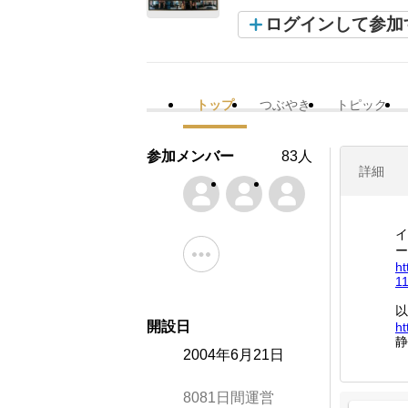
ログインして参加
トップ
つぶやき
トピック
参加メンバー
83人
詳細
イ
ー
ht
1
以
開設日
ht
静
2004年6月21日
8081日間運営