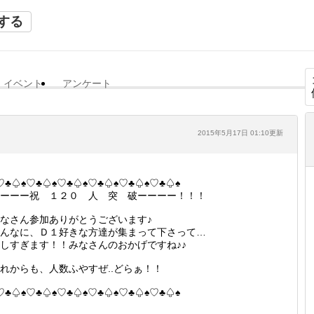
する
イベント
アンケート
2015年5月17日 01:10更新
♡♣♤♠♡♣♤♠♡♣♤♠♡♣♤♠♡♣♤♠♡♣♤♠
ーーー祝 １２０ 人 突 破ーーーー！！！
なさん参加ありがとうございます♪
んなに、Ｄ１好きな方達が集まって下さって…
しすぎます！！みなさんのおかげですね♪♪
れからも、人数ふやすぜ..どらぁ！！
♡♣♤♠♡♣♤♠♡♣♤♠♡♣♤♠♡♣♤♠♡♣♤♠