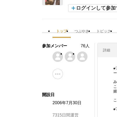
ログインして参加
トップ
つぶやき
トピック
参加メンバー
76人
詳細
♠
ー
み
こ
嬉
開設日
こ
2006年7月30日
♠
7315日間運営