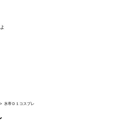
るよ
氷帝Ｄ１コスプレ
レ