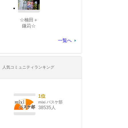
☆楠田＋
鎌苅☆
一覧へ
人気コミュニティランキング
1位
mixi バスケ部
38535人