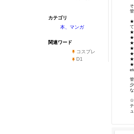
そ
管
カテゴリ
★
て
本、マンガ
★
★
関連ワード
★
★
コスプレ
★
D1
★
★
et
管
少
な
☆
テ
ュ