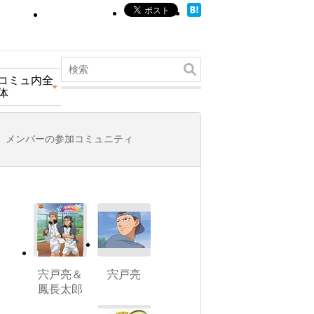
コミュ内全
体
メンバーの参加コミュニティ
宍戸亮＆
宍戸亮
鳳長太郎