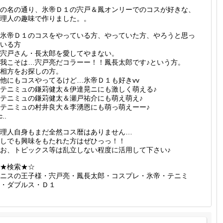
の名の通り、氷帝Ｄ１の宍戸＆鳳オンリーでのコスが好きな、
理人の趣味で作りました。。
氷帝Ｄ１のコスをやっている方、やっていた方、やろうと思っ
いる方
宍戸さん・長太郎を愛してやまない。
我こそは…宍戸亮だコラーー！！鳳長太郎です♪という方。
相方をお探しの方。
他にもコスやってるけど…氷帝Ｄ１も好きvv
テニミュの鎌苅健太＆伊達晃ニにも激しく萌える♪
テニミュの鎌苅健太＆瀬戸祐介にも萌え萌え♪
テニミュの村井良大＆李湧恩にも萌っ萌えーー♪
c..
理人自身もまだ全然コス暦はありません…
しでも興味をもたれた方はぜひっっ！！
お、トピックス等は乱立しない程度に活用して下さい♪
★検索★☆
ニスの王子様・宍戸亮・鳳長太郎・コスプレ・氷帝・テニミ
・ダブルス・Ｄ１