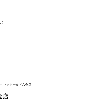
るよ
マクドナルド六会店
会店