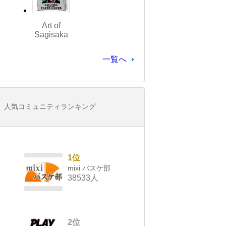
Art of
Sagisaka
一覧へ
人気コミュニティランキング
1位
mixi バスケ部
38533人
2位