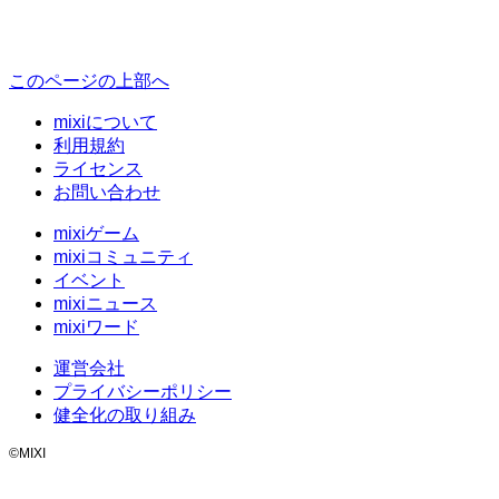
このページの上部へ
mixiについて
利用規約
ライセンス
お問い合わせ
mixiゲーム
mixiコミュニティ
イベント
mixiニュース
mixiワード
運営会社
プライバシーポリシー
健全化の取り組み
©MIXI