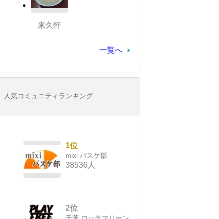
来久軒
一覧へ
人気コミュニティランキング
1位
mixi バスケ部
38536人
2位
千葉 ロッテマリーン