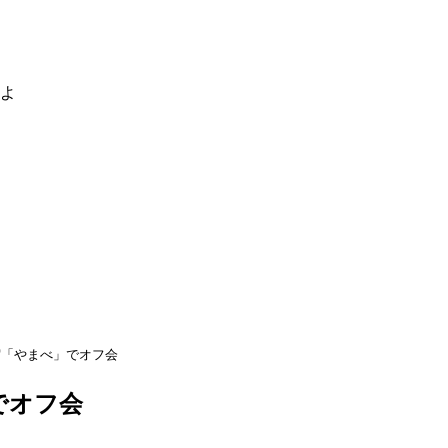
るよ
宿「やまべ」でオフ会
でオフ会