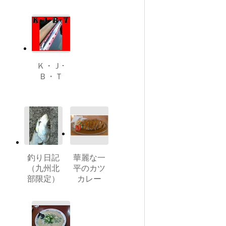
Ｋ・Ｊ･
Ｂ・Ｔ
釣り日記
華麗な一
（九州北
平のカツ
部限定）
カレー