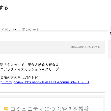
する
イベント
アンケート
2015年4月28日 22:29更新
宿「やまべ」で、美食＆珍食＆寄食＆
ニアックディスカッション＆スリープ
参加の方の自己紹介トピ
tp://
mixi.jp
/view_b
bs.pl?i
d=10400
636&com
m_id=11
62051
コミュニティにつぶやきを投稿