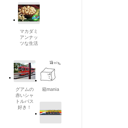
マカダミ
アンナッ
ツな生活
グアムの
箱mania
赤いシャ
トルバス
好き！