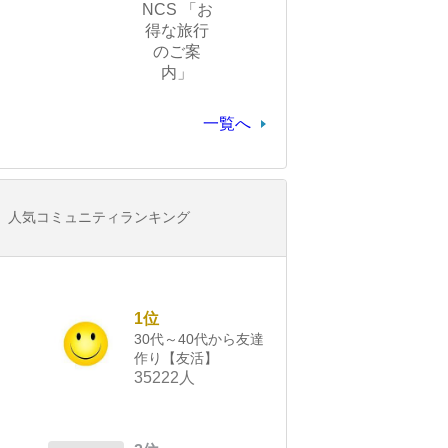
NCS 「お
得な旅行
のご案
内」
一覧へ
人気コミュニティランキング
1位
30代～40代から友達
作り【友活】
35222人