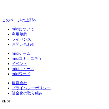
このページの上部へ
mixiについて
利用規約
ライセンス
お問い合わせ
mixiゲーム
mixiコミュニティ
イベント
mixiニュース
mixiワード
運営会社
プライバシーポリシー
健全化の取り組み
©MIXI