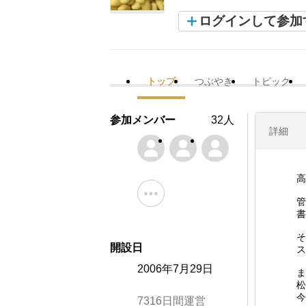
ログインして参加
トップ
つぶやき
トピック
参加メンバー
32人
詳細
高
管
書
そ
開設日
ス
2006年7月29日
ま
松
今
7316日間運営