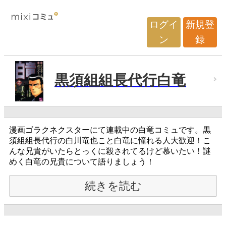
ログイ
新規登
ン
録
黒須組組長代行白竜
漫画ゴラクネクスターにて連載中の白竜コミュです。黒
須組組長代行の白川竜也こと白竜に憧れる人大歓迎！こ
んな兄貴がいたらとっくに殺されてるけど慕いたい！謎
めく白竜の兄貴について語りましょう！
続きを読む