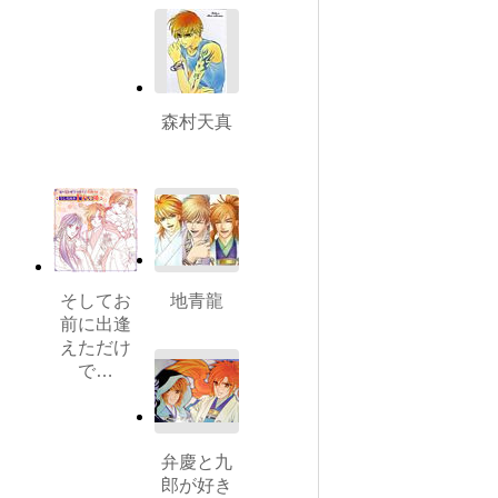
森村天真
そしてお
地青龍
前に出逢
えただけ
で…
弁慶と九
郎が好き