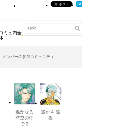
コミュ内全
体
メンバーの参加コミュニティ
遙かなる
遙か４ 遠
時空の中
夜
で２