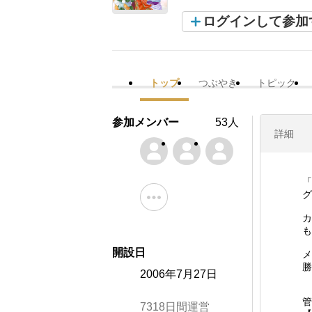
ログインして参加
トップ
つぶやき
トピック
参加メンバー
53人
詳細
「
グ
カ
も
開設日
メ
勝
2006年7月27日
管
7318日間運営