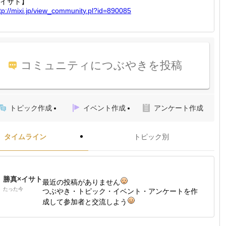
イサト】
tp://
mixi.jp
/view_c
ommunit
y.pl?id
=890085
コミュニティにつぶやきを投稿
トピック作成
イベント作成
アンケート作成
タイムライン
トピック別
勝真×イサト
最近の投稿がありません
たった今
つぶやき・トピック・イベント・アンケートを作
成して参加者と交流しよう