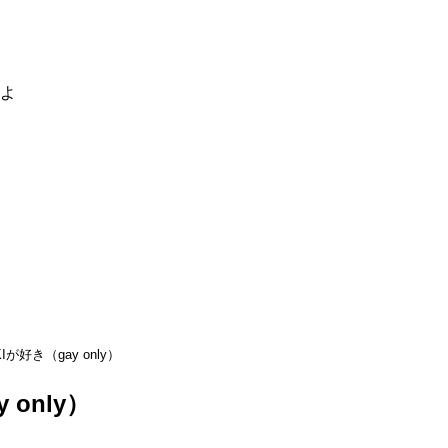
るよ
KIが好き（gay only）
 only）