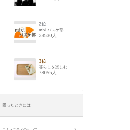
2位
mixi バスケ部
38530人
3位
暮らしを楽しむ
78055人
困ったときには
コミュニティのヘルプ