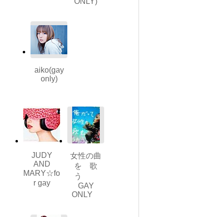
ONLY)
aiko(gay
only)
JUDY
女性の曲
AND
を 歌
MARY☆fo
う
r gay
GAY
ONLY