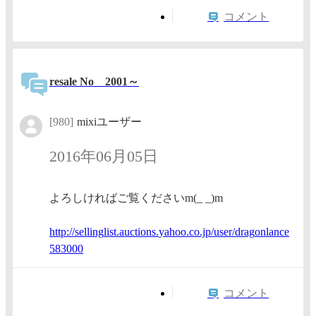
コメント
resale No 2001～
[980]
mixiユーザー
2016年06月05日
よろしければご覧くださいm(_ _)m
http://
selling
list.au
ctions.
yahoo.c
o.jp/us
er/drag
onlance
583000
コメント