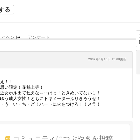
する
イベント
アンケート
2009年3月16日 15:08更新
え！！
思い限定！花魁上等！
近女ホル出てねえな～‥はっ！ときめいてないし！
ゆう成人女性！ともにトキメーターふりきろうぜ！
・う・い・ち・ど！ハートに火をつけろ！！メラ！
コミュニティにつぶやきを投稿