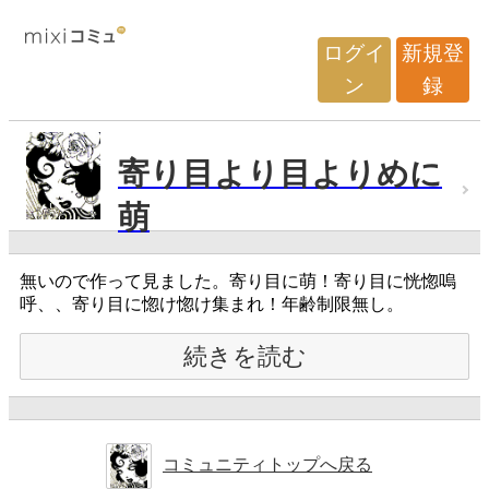
ログイ
新規登
ン
録
寄り目より目よりめに
萌
無いので作って見ました。寄り目に萌！寄り目に恍惚嗚
呼、、寄り目に惚け惚け集まれ！年齢制限無し。
続きを読む
コミュニティトップへ戻る