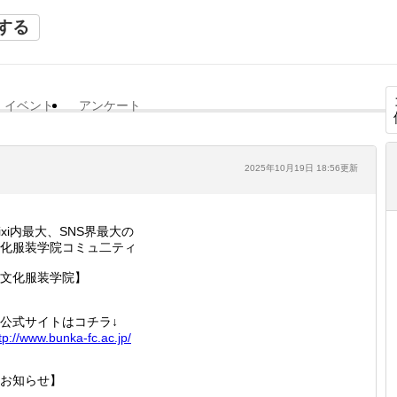
する
イベント
アンケート
2025年10月19日 18:56更新
ixi内最大、SNS界最大の
化服装学院コミュ二ティ
文化服装学院】
公式サイトはコチラ↓
tp://
www.bun
ka-fc.a
c.jp/
お知らせ】