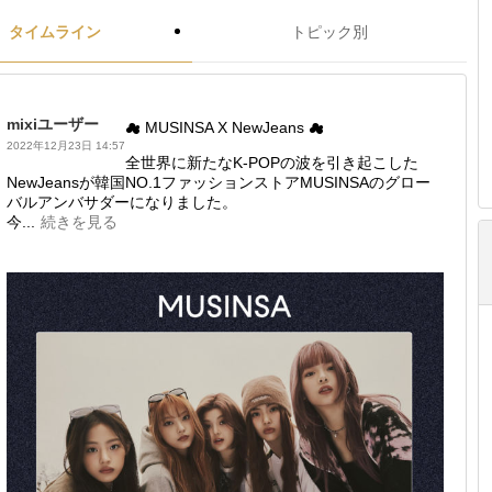
タイムライン
トピック別
mixiユーザー
☁ MUSINSA X NewJeans ☁
2022年12月23日 14:57
全世界に新たなK-POPの波を引き起こした
NewJeansが韓国NO.1ファッションストアMUSINSAのグロー
バルアンバサダーになりました。
今...
続きを見る