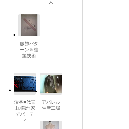
人
服飾パタ
ーン＆縫
製技術
渋谷■代官
アパレル
山♪隠れ家
生産工場
でパーテ
ィ