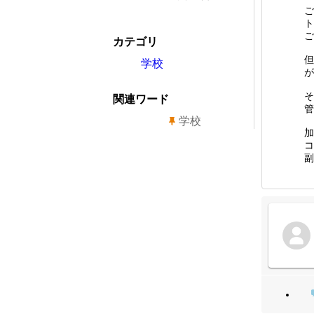
ご
ト
ご
カテゴリ
但
学校
が
そ
関連ワード
管
学校
加
コ
副