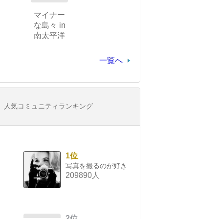
マイナー
な島々 in
南太平洋
一覧へ
人気コミュニティランキング
1位
写真を撮るのが好き
209890人
2位