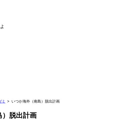
るよ
ゼミ
いつか海外（南島）脱出計画
島）脱出計画