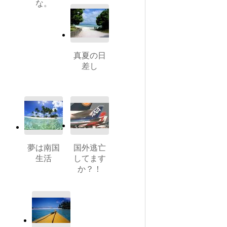
な。
真夏の日
差し
夢は南国
国外逃亡
生活
してます
か？！