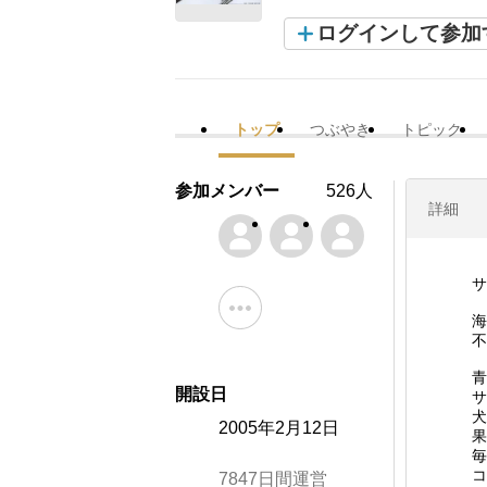
ログインして参加
トップ
つぶやき
トピック
参加メンバー
526人
詳細
サ
海
不
青
開設日
サ
犬
2005年2月12日
果
毎
コ
7847日間運営