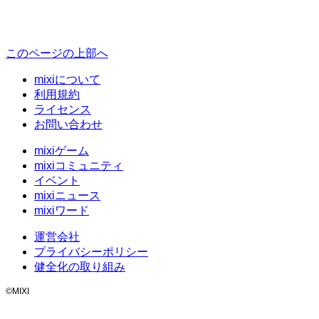
このページの上部へ
mixiについて
利用規約
ライセンス
お問い合わせ
mixiゲーム
mixiコミュニティ
イベント
mixiニュース
mixiワード
運営会社
プライバシーポリシー
健全化の取り組み
©MIXI