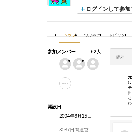
ログインして参加
トップ
つぶやき
トピック
参加メンバー
62人
詳細
元
ひ
テ
田
る
ひ
開設日
2004年6月15日
8087日間運営