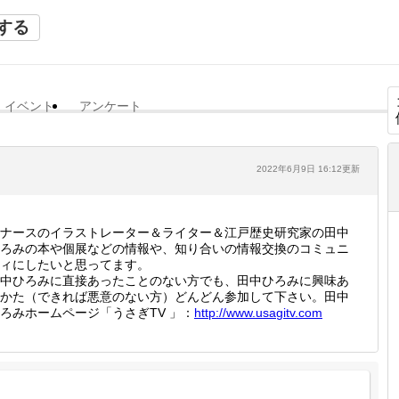
する
イベント
アンケート
2022年6月9日 16:12更新
ナースのイラストレーター＆ライター＆江戸歴史研究家の田中
ろみの本や個展などの情報や、知り合いの情報交換のコミュニ
ィにしたいと思ってます。
中ひろみに直接あったことのない方でも、田中ひろみに興味あ
かた（できれば悪意のない方）どんどん参加して下さい。田中
ろみホームページ「うさぎTV 」：
http://
www.usa
gitv.co
m