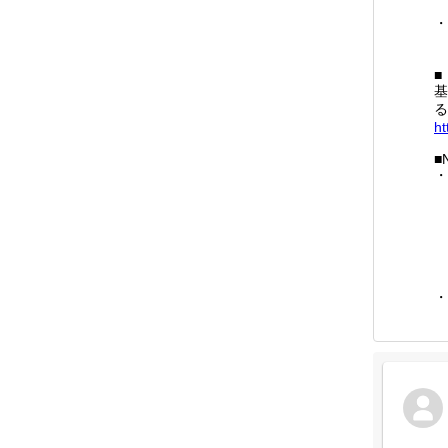
・
■
基
る
ht
■N
・
5
g
営
・