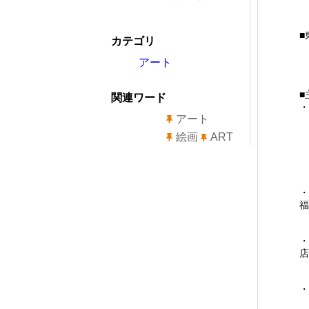
■
カテゴリ
ギ
〒
アート
P
■
関連ワード
・
アート
『
絵画
ART
・
福
齋
・
店
齋
・