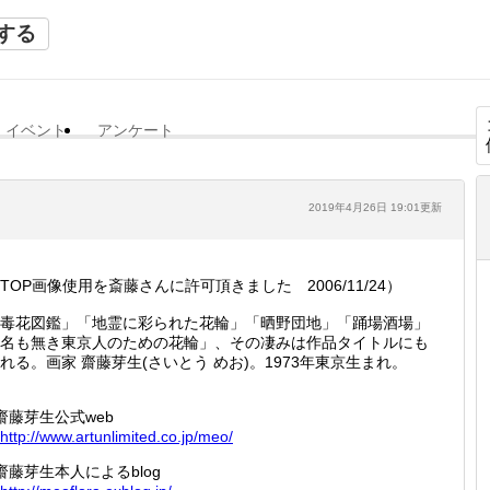
する
イベント
アンケート
2019年4月26日 19:01更新
TOP画像使用を斎藤さんに許可頂きました 2006/11/24）
毒花図鑑」「地霊に彩られた花輪」「晒野団地」「踊場酒場」
名も無き東京人のための花輪」、その凄みは作品タイトルにも
れる。画家 齋藤芽生(さいとう めお)。1973年東京生まれ。
齋藤芽生公式web
http://
www.art
unlimit
ed.co.j
p/meo/
齋藤芽生本人によるblog