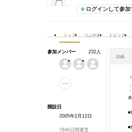
ログインして参加
トップ
つぶやき
トピック
参加メンバー
232人
詳細
（
「
「
表
開設日
■
2005年2月12日
■
7846日間運営