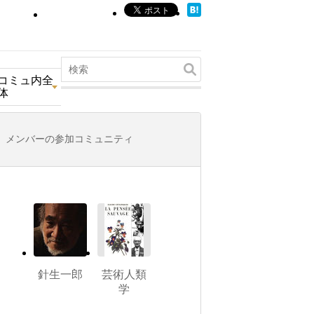
コミュ内全
体
メンバーの参加コミュニティ
針生一郎
芸術人類
学