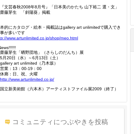
『文芸春秋2008年8月号』「日本美のかたち 山下裕二 選・文」
齋藤芽生 「斜陽葵」掲載
本的にカタログ・絵本・掲載誌はgallery art unlimitedで購入でき
事が多いです
tp://
www.art
unlimit
ed.co.j
p/shop/
meo.htm
l
ews!!!!!!
齋藤芽生「晒野団地」（さらしのだんち）展
月20日（水）～6月13日（土）
allery art unlimited（乃木坂）
業：13：00-19：00
休廊：日、祝、火曜
http://
www.art
unlimit
ed.co.j
p/
国立新美術館（六本木）アーティストファイル展2009（終了）
コミュニティにつぶやきを投稿