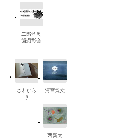
二階堂奥
歯顕彰会
さわひら
清宮質文
き
西新太