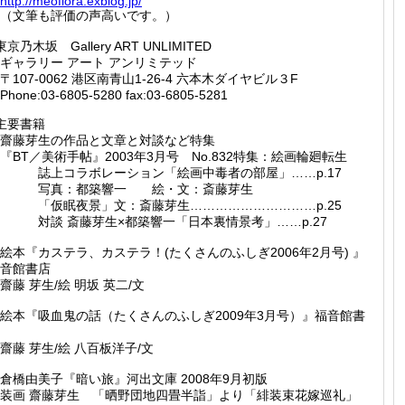
http://
meoflor
a.exblo
g.jp/
（文筆も評価の声高いです。）
東京乃木坂 Gallery ART UNLIMITED
ャラリー アート アンリミテッド
107-0062 港区南青山1-26-4 六本木ダイヤビル３F
hone:03-6805-5280 fax:03-6805-5281
主要書籍
齋藤芽生の作品と文章と対談など特集
BT／美術手帖』2003年3月号 No.832特集：絵画輪廻転生
誌上コラボレーション「絵画中毒者の部屋」……p.17
写真：都築響一 絵・文：斎藤芽生
「仮眠夜景」文：斎藤芽生…………………………p.25
対談 斎藤芽生×都築響一「日本裏情景考」……p.27
絵本『カステラ、カステラ！(たくさんのふしぎ2006年2月号) 』
音館書店
藤 芽生/絵 明坂 英二/文
絵本『吸血鬼の話（たくさんのふしぎ2009年3月号）』福音館書
藤 芽生/絵 八百板洋子/文
倉橋由美子『暗い旅』河出文庫 2008年9月初版
装画 齋藤芽生 「晒野団地四畳半詣」より「緋装束花嫁巡礼」