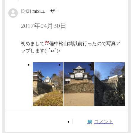
[542]
mixiユーザー
2017年04月30日
初めまして
備中松山城以前行ったので写真ア
ップします(=ﾟωﾟ)ﾉ
コメント