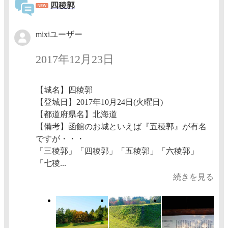
四稜郭
mixiユーザー
2017年12月23日
【城名】四稜郭
【登城日】2017年10月24日(火曜日)
【都道府県名】北海道
【備考】函館のお城といえば『五稜郭』が有名
ですが・・・
「三稜郭」「四稜郭」「五稜郭」「六稜郭」
「七稜...
続きを見る