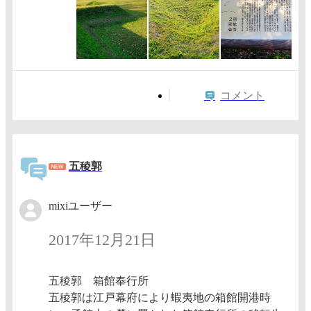
コメント
五稜郭
mixiユーザー
2017年12月21日
五稜郭 箱館奉行所
五稜郭は江戸幕府により蝦夷地の箱館開港時